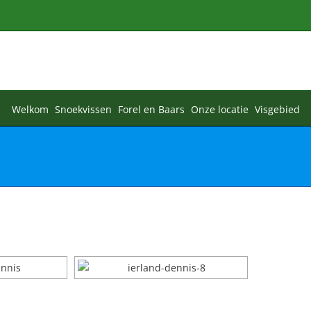
Welkom
Snoekvissen
Forel en Baars
Onze locatie
Visgebied