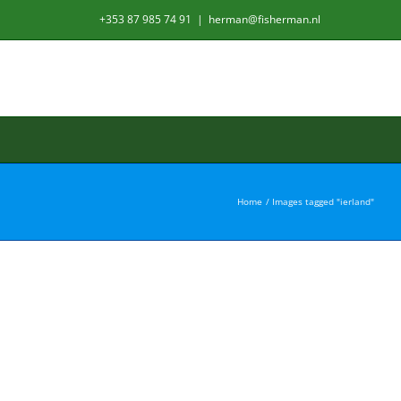
+353 87 985 74 91
|
herman@fisherman.nl
Home
Images tagged "ierland"