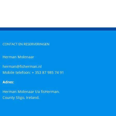
CONTACT EN RESERVERINGEN
Herman Molenaar
herman@fisherman.nl
Mobile telefoon: + 353 87 985 74 91
Adres:
Herman Molenaar t/a fisHerman.
County Sligo, Ireland.